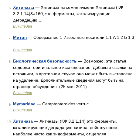
Хитиназы
— Хитиназа из семян ячменя Хитиназы (КФ
6
3.2.1.14)&#160; это ферменты, катализирующие
деградацию …
Википедия
Митин
— Содержание 1 Известные носители 1.1 А 1.2 Б 1.3
7
…
Википедия
Биологическая безопасность
— Возможно, эта статья
8
содержит оригинальное исследование. Добавьте ссылки на
источники, в противном случае она может быть выставлена
на удаление. Дополнительные сведения могут быть на
странице обсуждения. (25 мая 2011) …
Википедия
Mymaridae
— Camptopteroides verruc …
9
Википедия
Хитиназа
— Хитиназы (КФ 3.2.1.14) это ферменты,
10
катализирующие деградацию хитина, действующие
наиболее часто как эндоферменты, отщепляя