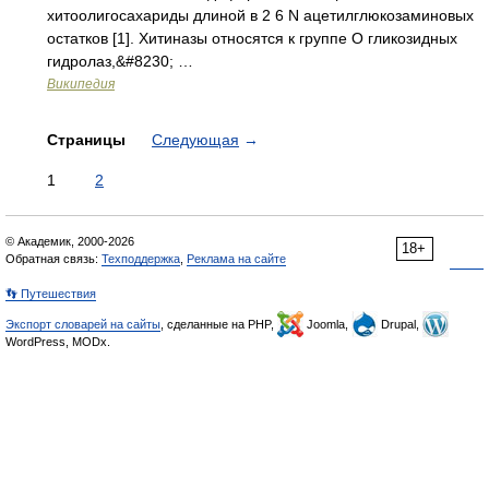
хитоолигосахариды длиной в 2 6 N ацетилглюкозаминовых
остатков [1]. Хитиназы относятся к группе О гликозидных
гидролаз,&#8230; …
Википедия
Страницы
Следующая
→
1
2
© Академик, 2000-2026
18+
Обратная связь:
Техподдержка
,
Реклама на сайте
👣 Путешествия
Экспорт словарей на сайты
, сделанные на PHP,
Joomla,
Drupal,
WordPress, MODx.